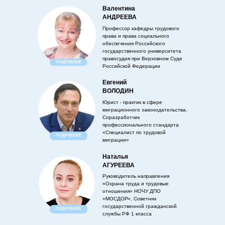
Валентина
АНДРЕЕВА
Профессор кафедры трудового
права и права социального
обеспечения Российского
государственного университета
правосудия при Верховном Суде
ПОДРОБНЕЕ
Российской Федерации
Евгений
ВОЛОДИН
Юрист - практик в сфере
миграционного законодательства.
Соразработчик
профессионального стандарта
«Специалист по трудовой
ПОДРОБНЕЕ
миграции»
Наталья
АГУРЕЕВА
Руководитель направления
«Охрана труда и трудовые
отношения» НОЧУ ДПО
«МОСДОР», Советник
государственной гражданской
ПОДРОБНЕЕ
службы РФ 1 класса