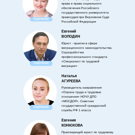
права и права социального
обеспечения Российского
государственного университета
правосудия при Верховном Суде
ПОДРОБНЕЕ
Российской Федерации
Евгений
ВОЛОДИН
Юрист - практик в сфере
миграционного законодательства.
Соразработчик
профессионального стандарта
«Специалист по трудовой
ПОДРОБНЕЕ
миграции»
Наталья
АГУРЕЕВА
Руководитель направления
«Охрана труда и трудовые
отношения» НОЧУ ДПО
«МОСДОР», Советник
государственной гражданской
ПОДРОБНЕЕ
службы РФ 1 класса
Евгения
КОНЮХОВА
Практикующий юрист по трудовому